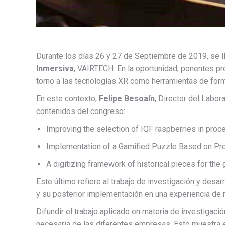
Durante los días 26 y 27 de Septiembre de 2019, se ll
Inmersiva
, VAIRTECH. En la oportunidad, ponentes pro
torno a las tecnologías XR como herramientas de form
En este contexto,
Felipe Besoaín
, Director del Labor
contenidos del congreso:
Improving the selection of IQF raspberries in proce
Implementation of a Gamified Puzzle Based on Pro-o
A digitizing framework of historical pieces for the 
Este último refiere al trabajo de investigación y des
y su posterior implementación en una experiencia de re
Difundir el trabajo aplicado en materia de investigaci
necesaria de las diferentes empresas. Esto muestra e