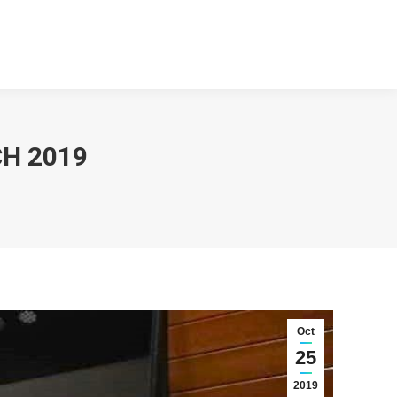
inculación
Contacto
nculación
Contacto
CH 2019
Oct
25
2019