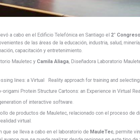
evó a cabo en el Edificio Telefónica en Santiago el
2° Congreso
venientes de las áreas de la educación, industria, salud, minería
ación, capacitación y entretenimiento.
atorio Mauletec y
Camila Aliaga
, Diseñadora Laboratorio Maulet
ssing lines: a Virtual Reality approach for training and selecti
rigami Protein Structure Cartoons: an Experience in Virtual Rea
generation of interactive software.
arrollo de productos de Mauletec, relacionado con el proceso de 
alidad virtual.
ón que se lleva a cabo en el laboratorio de
MauleTec
, permite vi
l avance que se puede realizar desde regiones en este tipo de 