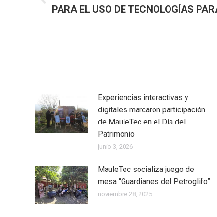
Publicación
PARA EL USO DE TECNOLOGÍAS PAR
publicaciones
anterior:
Experiencias interactivas y
digitales marcaron participación
de MauleTec en el Día del
Patrimonio
junio 3, 2026
MauleTec socializa juego de
mesa “Guardianes del Petroglifo”
noviembre 28, 2025