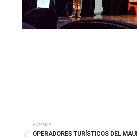
Navegación
ANTERIOR
entre
OPERADORES TURÍSTICOS DEL MAU