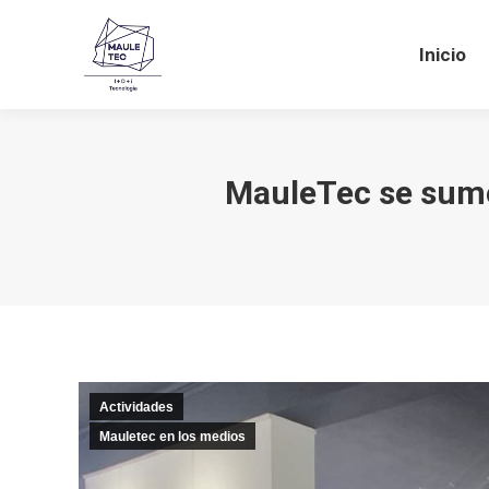
Inicio
M
Inicio
MauleTec se sumó 
Actividades
Mauletec en los medios