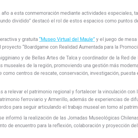
 año a esta conmemoración mediante actividades especiales, tal
mundo dividido” destacó el rol de estos espacios como puntos 
eractiva y gratuita
“Museo Virtual del Maule”
y el juego de mesa 
el proyecto “Boardgame con Realidad Aumentada para la Promoció
higginiano y de Bellas Artes de Talca y coordinador de la Red d
ones museales de la región, promoviendo una gestión más moderna,
e como centros de rescate, conservación, investigación, puesta 
as a relevar el patrimonio regional y fortalecer la vinculación c
rimonio ferroviario y Armerillo, además de experiencias de difus
rdos para seguir articulando el trabajo museal en torno al patrimon
se informó la realización de las Jornadas Museológicas Chilenas, 
to de encuentro para la reflexión, colaboración y proyección de