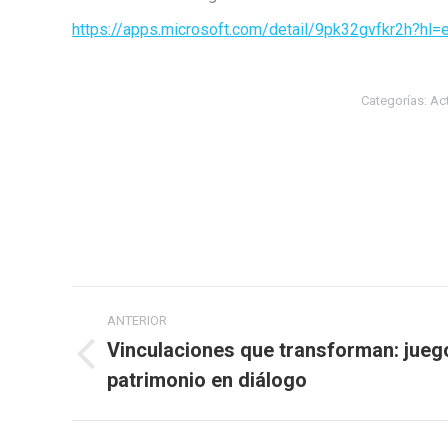
https://apps.microsoft.com/detail/9pk32gvfkr2h?h
Categorías:
Ac
Navegación
ANTERIOR
entre
Vinculaciones que transforman: juego
Publicación
patrimonio en diálogo
publicaciones
anterior: