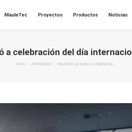
auleTec
Proyectos
Productos
Noticias
V
MauleTec
Proyectos
Productos
Noticias
a celebración del día internaci
Estás aquí:
Inicio
Actividades
MauleTec se sumó a celebración…