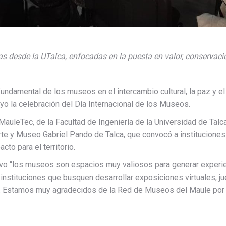
s desde la UTalca, enfocadas en la puesta en valor, conservació
l fundamental de los museos en el intercambio cultural, la paz y 
o la celebración del Día Internacional de los Museos.
auleTec, de la Facultad de Ingeniería de la Universidad de Talca
te y Museo Gabriel Pando de Talca, que convocó a instituciones 
acto para el territorio.
uvo “los museos son espacios muy valiosos para generar experien
stituciones que busquen desarrollar exposiciones virtuales, jue
. Estamos muy agradecidos de la Red de Museos del Maule por es