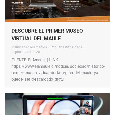
DESCUBRE EL PRIMER MUSEO
VIRTUAL DEL MAULE
Mauletec en los medios
Por
Sebastián Ortega
septiembre 4, 2020
FUENTE: El Amaule | LINK:
https://www.elamaule.cl/noticia/sociedad/historico-
primer-museo-virtual-de-la-region-del-maule-ya-
puede-ser-descargado-gratu