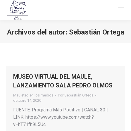
Archivos del autor:
Sebastián Ortega
Estás aquí:
MUSEO VIRTUAL DEL MAULE,
LANZAMIENTO SALA PEDRO OLMOS
Mauletec en los medios
Por
Sebastián Ortega
octubre 14, 2020
FUENTE: Programa Más Positivo | CANAL 30 |
LINK: https://www.youtube.com/watch?
v=hT71fh9L5Uc