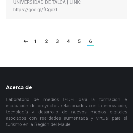
UNIVERSIDAD DE TALCA | LINK:
https://goo.gl/fCgczL
1
2
3
4
5
6
Acerca de
Laboratorio de medios I+D+i para la formación e
incubación de proyectos relacionados con la innovación,
tecnología y desarrollo de nuevos medios digitales
asociados con realidades aumentada y virtual para el
turismo en la Región del Maule.