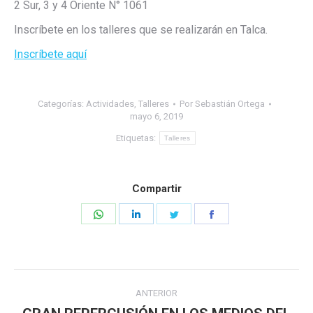
2 Sur, 3 y 4 Oriente N° 1061
Inscríbete en los talleres que se realizarán en Talca.
Inscríbete aquí
Categorías:
Actividades
,
Talleres
Por
Sebastián Ortega
mayo 6, 2019
Etiquetas:
Talleres
Compartir
Share
Share
Share
Share
on
on
on
on
WhatsApp
LinkedIn
Twitter
Facebook
Navegación
ANTERIOR