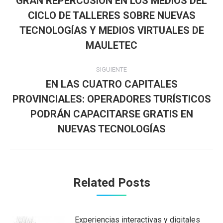
entre
GRAN REPERCUSIÓN EN LOS MEDIOS DEL
CICLO DE TALLERES SOBRE NUEVAS
publicaciones
Publicación
TECNOLOGÍAS Y MEDIOS VIRTUALES DE
anterior:
MAULETEC
SIGUIENTE
EN LAS CUATRO CAPITALES
PROVINCIALES: OPERADORES TURÍSTICOS
Publicación
PODRÁN CAPACITARSE GRATIS EN
siguiente:
NUEVAS TECNOLOGÍAS
Related Posts
Experiencias interactivas y digitales