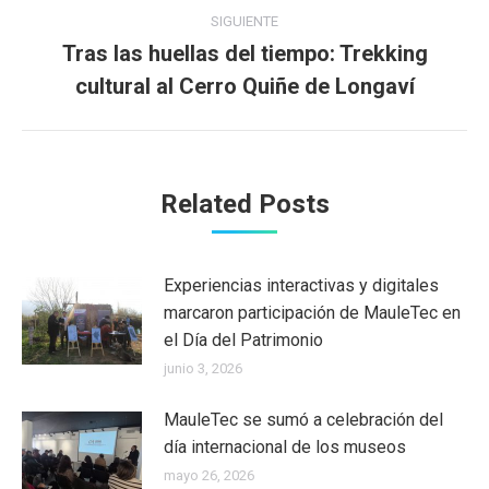
SIGUIENTE
Tras las huellas del tiempo: Trekking
Publicación
cultural al Cerro Quiñe de Longaví
siguiente:
Related Posts
Experiencias interactivas y digitales
marcaron participación de MauleTec en
el Día del Patrimonio
junio 3, 2026
MauleTec se sumó a celebración del
día internacional de los museos
mayo 26, 2026