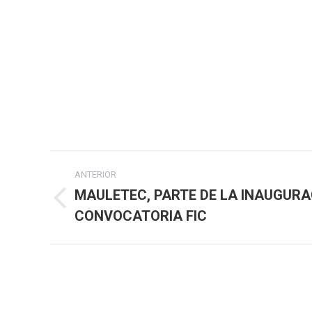
Navegación
ANTERIOR
entre
MAULETEC, PARTE DE LA INAUGURA
Publicación
CONVOCATORIA FIC
publicaciones
anterior: