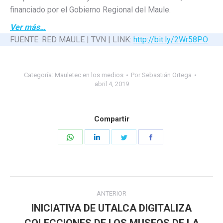
financiado por el Gobierno Regional del Maule.
Ver más…
FUENTE: RED MAULE | TVN | LINK:
http://bit.ly/2Wr58PO
Categoría:
Mauletec en los medios
Por
Sebastián Ortega
abril 4, 2019
Compartir
Share
Share
Share
Share
on
on
on
on
WhatsApp
LinkedIn
Twitter
Facebook
Navegación
ANTERIOR
entre
INICIATIVA DE UTALCA DIGITALIZA
Publicación