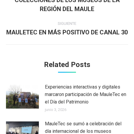
COLECCIONES DE LOS MUSEOS DE LA
publicaciones
anterior:
REGIÓN DEL MAULE
SIGUIENTE
MAULETEC EN MÁS POSITIVO DE CANAL 30
Publicación
siguiente:
Related Posts
Experiencias interactivas y digitales
marcaron participación de MauleTec en
el Día del Patrimonio
junio 3, 2026
MauleTec se sumó a celebración del
día internacional de los museos